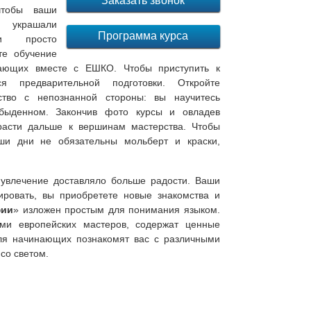
Заказать звонок
чтобы ваши
рашали
Программа курса
 и просто
те обучение
ающих вместе с ЕШКО. Чтобы приступить к
я предварительной подготовки. Откройте
ство с непознанной стороны: вы научитесь
обыденном. Закончив фото курсы и овладев
расти дальше к вершинам мастерства. Чтобы
ши дни не обязательны мольберт и краски,
 увлечение доставляло больше радости. Ваши
ровать, вы приобретете новые знакомства и
фии
» изложен простым для понимания языком.
ми европейских мастеров, содержат ценные
ля начинающих познакомят вас с различными
со светом.