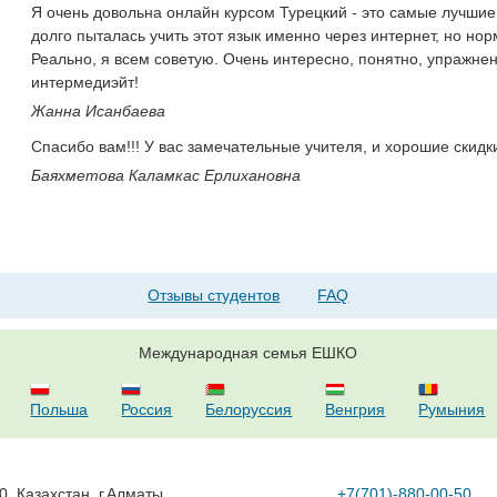
Я очень довольна онлайн курсом Турецкий - это самые лучшие 
долго пыталась учить этот язык именно через интернет, но но
Реально, я всем советую. Очень интересно, понятно, упражне
интермедиэйт!
Жанна Исанбаева
Спасибо вам!!! У вас замечательные учителя, и хорошие скидк
Баяхметова Каламкас Ерлихановна
Отзывы студентов
FAQ
Международная семья ЕШКО
Польша
Россия
Белоруссия
Венгрия
Румыния
0, Казахстан, г.Алматы
+7(701)-880-00-50