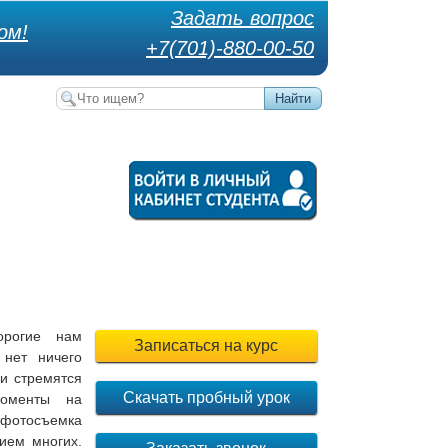
Задать вопрос
ом!
+7(701)-880-00-50
орогие нам
Записаться на курс
 нет ничего
ди стремятся
Скачать пробный урок
моменты на
 фотосъемка
ием многих.