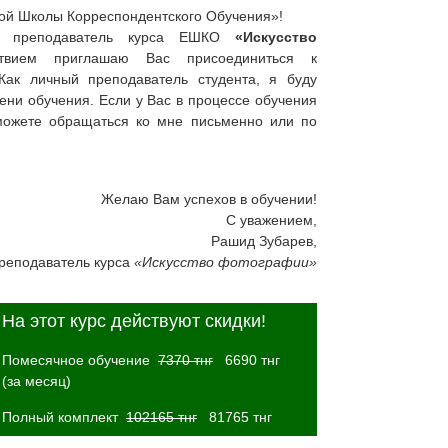
кой Школы Корреспондентского Обучения»!
 преподаватель курса ЕШКО
«Искусство
ием приглашаю Вас присоединиться к
ак личный преподаватель студента, я буду
мени обучения. Если у Вас в процессе обучения
можете обращаться ко мне письменно или по
Желаю Вам успехов в обучении!
С уважением,
Рашид Зубарев,
реподаватель курса
«Искусство фотографии»
На этот курс действуют скидки!
Помесячное обучение
7370 тнг
6690 тнг
(за месяц)
Полный комплект
102165 тнг
81765 тнг