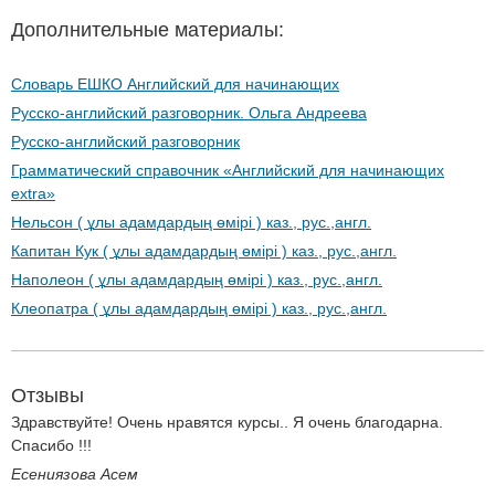
Дополнительные материалы:
Словарь ЕШКО Английский для начинающих
Русско-английский разговорник. Ольга Андреева
Русско-английский разговорник
Грамматический справочник «Английский для начинающих
extra»
Нельсон ( ұлы адамдардың өмірі ) каз., рус.,англ.
Капитан Кук ( ұлы адамдардың өмірі ) каз., рус.,англ.
Наполеон ( ұлы адамдардың өмірі ) каз., рус.,англ.
Клеопатра ( ұлы адамдардың өмірі ) каз., рус.,англ.
Отзывы
Здравствуйте! Очень нравятся курсы.. Я очень благодарна.
Спасибо !!!
Есениязова Асем