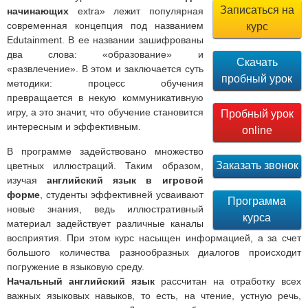
Записаться на
начинающих
extra» лежит популярная
современная концепция под названием
курс
Edutainment. В ее названии зашифрованы
два слова: «образование» и
Скачать
«развлечение». В этом и заключается суть
пробный урок
методики: процесс обучения
превращается в некую коммуникативную
игру, а это значит, что обучение становится
Пробный урок
интересным и эффективным.
online
В программе задействовано множество
Заказать звонок
цветных иллюстраций. Таким образом,
изучая
английский язык в игровой
форме
, студенты эффективней усваивают
Программа
новые знания, ведь иллюстративный
курса
материал задействует различные каналы
восприятия. При этом курс насыщен информацией, а за счет
большого количества разнообразных диалогов происходит
погружение в языковую среду.
Начальный английский язык
рассчитан на отработку всех
важных языковых навыков, то есть, на чтение, устную речь,