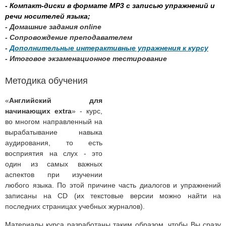
-
Компакт-диски в формате MP3 c записью упражнений и
речи носителей языка;
- Домашние задания online
- Сопровождение преподавателем
-
Дополнительные интерактивные упражнения к курсу
- Итоговое экзаменационное тестирование
Методика обучения
«
Английский для
начинающих extra
» - курс,
во многом направленный на
вырабатывание навыка
аудирования, то есть
восприятия на слух - это
один из самых важных
аспектов при изучении
любого языка. По этой причине часть диалогов и упражнений
записаны на CD (их текстовые версии можно найти на
последних страницах учебных журналов).
Материалы курса разработаны таким образом, чтобы Вы сразу