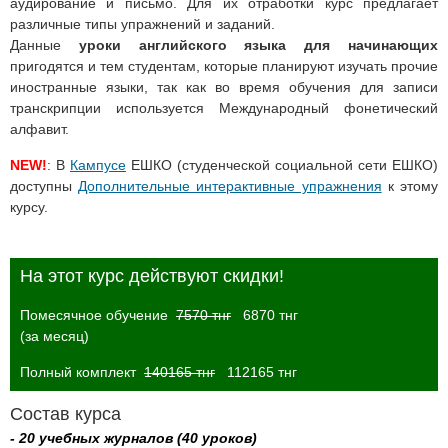
аудирование и письмо. Для их отработки курс предлагает
различные типы упражнений и заданий.
Данные
уроки английского языка для начинающих
пригодятся и тем студентам, которые планируют изучать прочие
иностранные языки, так как во время обучения для записи
транскрипции используется Международный фонетический
алфавит.
NEW!
: В
Кампусе
ЕШКО (студенческой социальной сети ЕШКО)
доступны
Дополнительные интерактивные упражнения
к этому
курсу.
На этот курс действуют скидки!
Помесячное обучение
7570 тнг
6870 тнг
(за месяц)
Полный комплект
140165 тнг
112165 тнг
Состав курса
- 20 учебных журналов (40 уроков)