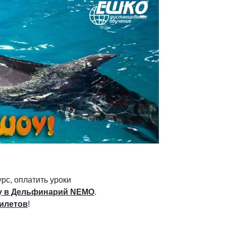
рс, оплатить уроки
у в Дельфинарий NEMO
.
билетов
!