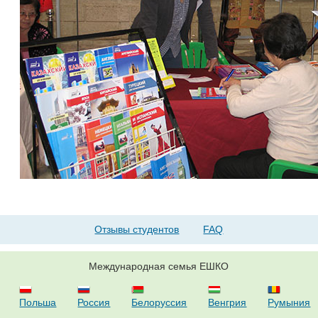
Отзывы студентов
FAQ
Международная семья ЕШКО
Польша
Россия
Белоруссия
Венгрия
Румыния