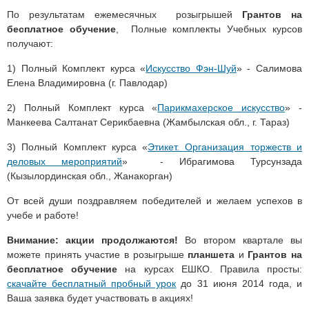
По результатам ежемесячных розыгрышей
Грантов на
бесплатное обучение
, Полные комплекты Учебных курсов
получают:
1) Полный Комплект курса «
Искусство Фэн-Шуй
» - Салимова
Елена Владимировна (г. Павлодар)
2) Полный Комплект курса «
Парикмахерское искусство
» -
Манкеева Салтанат Серикбаевна (Жамбылская обл., г. Тараз)
3) Полный Комплект курса «
Этикет. Организация торжеств и
деловых мероприятий
» - Ибрагимова Турсунзада
(Кызылординская обл., Жанакорган)
От всей души поздравляем победителей и желаем успехов в
учебе и работе!
Внимание: акции продолжаются!
Во втором квартале вы
можете принять участие в розыгрыше
планшета
и
Грантов на
бесплатное обучение
на курсах ЕШКО. Правила просты:
скачайте бесплатный пробный урок
до 31 июня 2014 года, и
Ваша заявка будет участвовать в акциях!