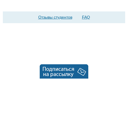
Отзывы студентов
FAQ
© ЕШКО, 2026
info@eshko.kz
050000, Казахстан, г.Алматы главпочтамт, а/я 221, ЕШКО
+7(701)-880-00-50
+7(771)-507-07-58
Задать вопрос