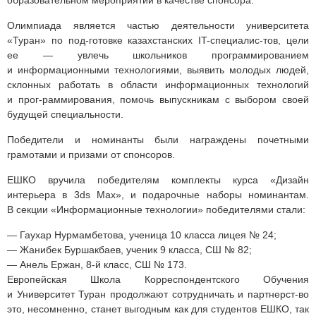
образовательном мероприятии в качестве спонсора.
Олимпиада является частью деятельности университета
«Туран» по под-готовке казахстанских IT-специалис-тов, цели
ее — увлечь школьников программированием
и информационными технологиями, выявить молодых людей,
склонных работать в области информационных технологий
и прог-раммирования, помочь выпускникам с выбором своей
будущей специальности.
Победители и номинанты были награждены почетными
грамотами и призами от спонсоров.
ЕШКО вручила победителям комплекты курса «Дизайн
интерьера в 3ds Max», и подарочные наборы номинантам.
В секции «Информационные технологии» победителями стали:
— Гаухар Нурмамбетова, ученица 10 класса лицея № 24;
— Жанибек Буршакбаев, ученик 9 класса, СШ № 82;
— Анель Ержан, 8-й класс, СШ № 173.
Европейская Школа Корреспондентского Обучения
и Университет Туран продолжают сотрудничать и партнерст-во
это, несомненно, станет выгодным как для студентов ЕШКО, так